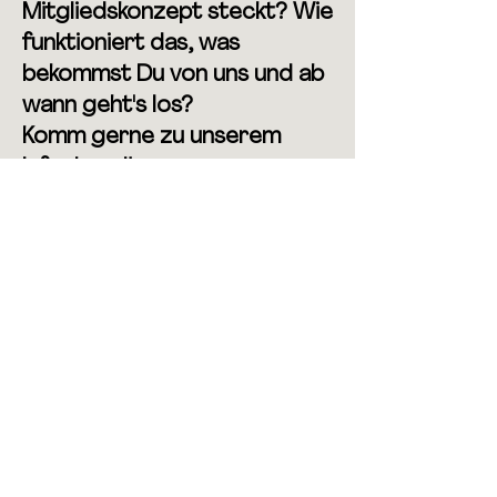
Mitgliedskonzept steckt? Wie
funktioniert das, was
bekommst Du von uns und ab
wann geht's los?
Komm gerne zu unserem
Infoabend!
WERDE TEIL DAVON!
Auch wenn der
Fahrradreparaturbetrieb
erst 2026 startet, kannst Du
jetzt schon Mitglied werden
– mit oder ohne finanziellen
Beitrag. Mit Deiner
Unterstützung hilfst Du uns
beim Aufbau und sicherst die